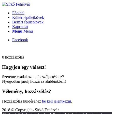
Főoldal
Kültéri épületkövek
Beltéri épületkövek
Kapcsolat
Menu
Menu
Facebook
0
hozzászólás
Hagyjon egy választ!
Szeretne csatlakozni a beszélgetéshez?
Nyugodtan járulj hozzá az alábbiakban!
Vélemény, hozzászólás?
Hozzászólás küldéséhez
be kell jelentkezni
.
2018 © Copyright - Sírkő Fehérvár