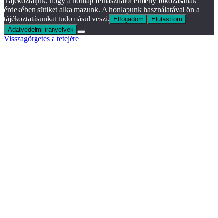
Tájékoztatjuk, hogy a honlap felhasználói élmény fokozásának
érdekében sütiket alkalmazunk. A honlapunk használatával ön a
tájékoztatásunkat tudomásul veszi.
Elfogadom
Elutasítom
Adatvédelmi irányelvek
Visszagörgetés a tetejére