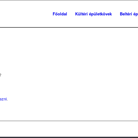
Főoldal
Kültéri épületkövek
Beltéri é
?
kezni
.