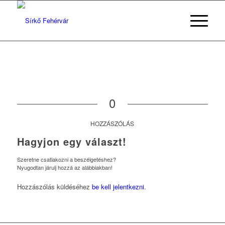
0
HOZZÁSZÓLÁS
Hagyjon egy választ!
Szeretne csatlakozni a beszélgetéshez?
Nyugodtan járulj hozzá az alábbiakban!
Hozzászólás küldéséhez
be kell jelentkezni
.