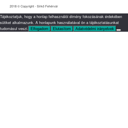
2018 © Copyright - Sírkő Fehérvár
Tájékoztatjuk, hogy a honlap felhasználói élmény fokozásának érdekében
sütiket alkalmazunk. A honlapunk használatával ön a tájékoztatásunkat
tudomásul veszi.
Elfogadom
Elutasítom
Adatvédelmi irányelvek