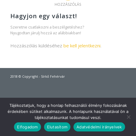
HOZZÁSZÓLÁS
Hagyjon egy választ!
Szeretne csatlakozni a beszélgetéshez?
Nyugodtan járulj hozzá az alábbiakban!
Hozzászólás küldéséhez
be kell jelentkezni
.
2018 © Copyright - Sírkő Fehérvár
Tájékoztatjuk, hogy a honlap felhasználói élmény fokozásának
érdekében sütiket alkalmazunk. A honlapunk használatával ön a
tájékoztatásunkat tudomásul veszi.
Elfogadom
Elutasítom
Adatvédelmi irányelvek