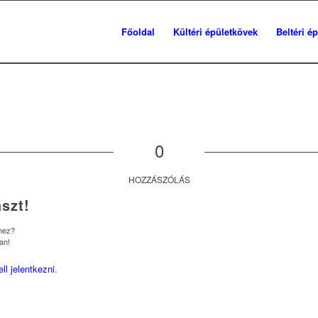
Főoldal
Kültéri épületkövek
Beltéri é
0
HOZZÁSZÓLÁS
szt!
shez?
an!
ell jelentkezni
.