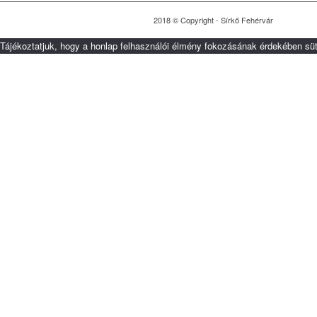
2018 © Copyright - Sírkő Fehérvár
Tájékoztatjuk, hogy a honlap felhasználói élmény fokozásának érdekében süt