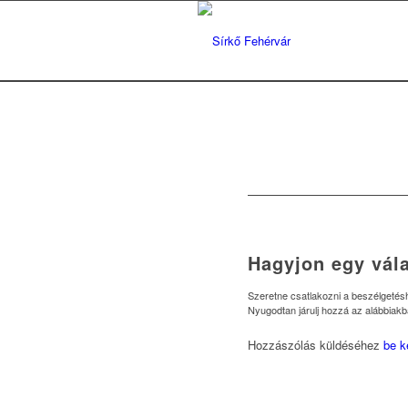
Hagyjon egy vála
Szeretne csatlakozni a beszélgeté
Nyugodtan járulj hozzá az alábbiakb
Hozzászólás küldéséhez
be k