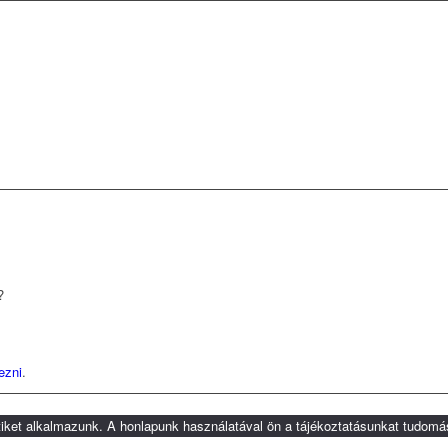
?
kezni
.
iket alkalmazunk. A honlapunk használatával ön a tájékoztatásunkat tudomás