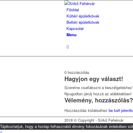
Főoldal
Kültéri épületkövek
Beltéri épületkövek
Kapcsolat
Menu
0
hozzászólás
Hagyjon egy választ!
Szeretne csatlakozni a beszélgetéshez
Nyugodtan járulj hozzá az alábbiakban!
Vélemény, hozzászólás?
Hozzászólás küldéséhez
be kell jelent
2018 © Copyright - Sírkő Fehérvár
Tájékoztatjuk, hogy a honlap felhasználói élmény fokozásának érdekében süt