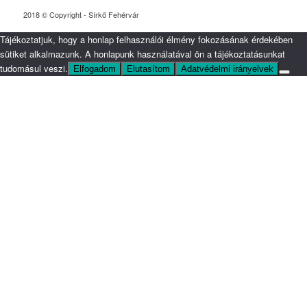
2018 © Copyright - Sírkő Fehérvár
Tájékoztatjuk, hogy a honlap felhasználói élmény fokozásának érdekében
sütiket alkalmazunk. A honlapunk használatával ön a tájékoztatásunkat
tudomásul veszi.
Elfogadom
Elutasítom
Adatvédelmi irányelvek