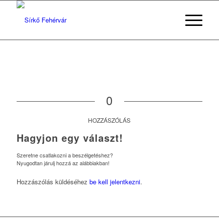
0
HOZZÁSZÓLÁS
Hagyjon egy választ!
Szeretne csatlakozni a beszélgetéshez?
Nyugodtan járulj hozzá az alábbiakban!
Hozzászólás küldéséhez
be kell jelentkezni
.