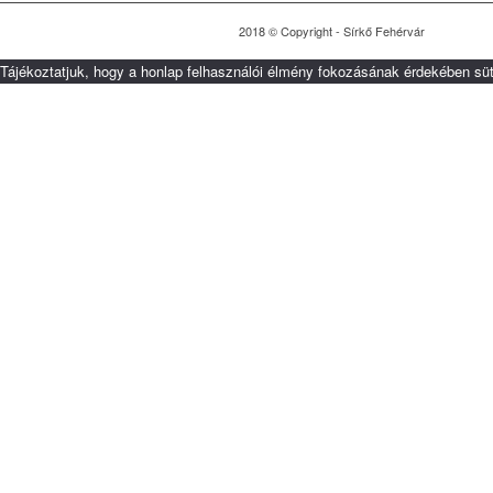
2018 © Copyright - Sírkő Fehérvár
Tájékoztatjuk, hogy a honlap felhasználói élmény fokozásának érdekében süt