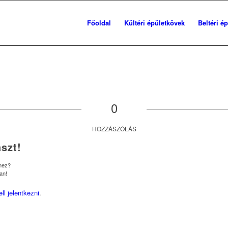
Főoldal
Kültéri épületkövek
Beltéri é
0
HOZZÁSZÓLÁS
szt!
shez?
an!
ell jelentkezni
.