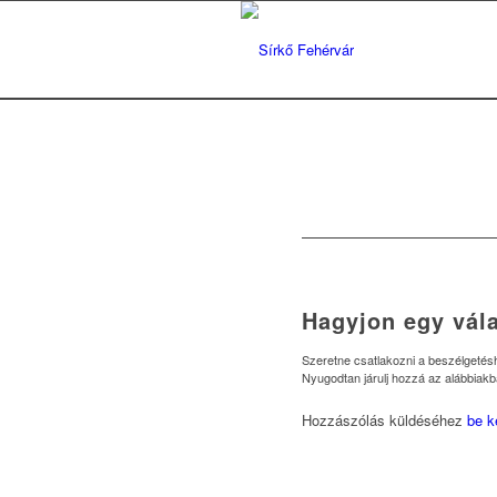
Hagyjon egy vála
Szeretne csatlakozni a beszélgeté
Nyugodtan járulj hozzá az alábbiakb
Hozzászólás küldéséhez
be k